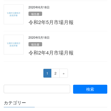
2020年6月18日
報告書
令和2年5月市場月報
2020年5月18日
報告書
令和2年4月市場月報
投
ペ
ペ
1
2
»
稿
ー
ー
ジ
ジ
の
ペ
ー
カテゴリー
ジ