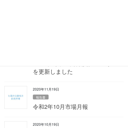
中止のお知らせ
令和３年１月５日の初市については、新型コロナウイルス感染
拡大が依然として、全国的に増加傾向にあることから、ご来賓を
招いての式典等は開催しないことといたしました。ご理解のほど
よろしくお願いいたします。 また、市場入場者 […]
2020年12月14日
お知らせ
2021年/令和3年休開場カレンダー
を更新しました
2020年11月19日
報告書
令和2年10月市場月報
2020年10月19日