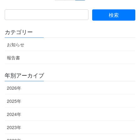
稿
ー
ー
ジ
ジ
の
ペ
ー
カテゴリー
ジ
お知らせ
送
り
報告書
年別アーカイブ
2026年
2025年
2024年
2023年