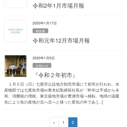
令和2年1月市場月報
2020年1月17日
報告書
令和元年12月市場月報
2020年1月5日
お知らせ
『令和２年初市』
１月５日（日）七尾市公設地方卸売市場にて初市が行われ、水
産物部では七尾魚市場㈱青木紀取締役社長が「昨年は平成から令
和、消費税の増税、東京築地市場が豊洲市場へ移転、地球の温暖
化により魚の産地が北へ北へと移った変化の年であ […]
投
ペ
ペ
«
1
2