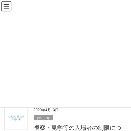
コ
ナ
ン
ビ
テ
ゲ
ン
ー
投稿一覧
ツ
シ
に
ョ
移
ン
動
に
移
HOME
投稿一覧
2020年
動
2020年4月23日
報告書
令和2年3月市場月報
2020年4月13日
お知らせ
視察・見学等の入場者の制限につ