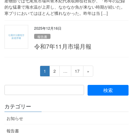
産物部では七尾魚市場㈱青木紀代表取締役社長が、「昨年の記録
的な猛暑で海水温が上昇し、なかなか魚が来ない時期が続いた。
寒ブリにおいてはほとんど獲れなかった。昨年は当 […]
2025年12月16日
報告書
令和7年11月市場月報
投
ペ
ペ
ペ
1
2
…
17
»
稿
ー
ー
ー
ジ
ジ
ジ
の
ペ
ー
カテゴリー
ジ
お知らせ
送
り
報告書