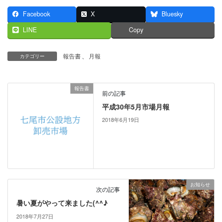
Facebook
X
Bluesky
LINE
Copy
報告書
、
月報
カテゴリー
報告書
前の記事
平成30年5月市場月報
2018年6月19日
お知らせ
次の記事
暑い夏がやって来ました(^^♪
2018年7月27日