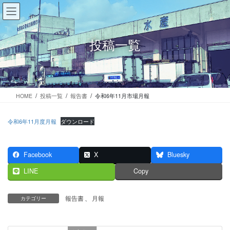
コ
ナ
ン
ビ
テ
ゲ
ン
ー
投稿一覧
ツ
シ
に
ョ
移
ン
動
に
移
HOME
投稿一覧
報告書
令和6年11月市場月報
動
令和6年11月度月報
ダウンロード
Facebook
X
Bluesky
LINE
Copy
報告書
、
月報
カテゴリー