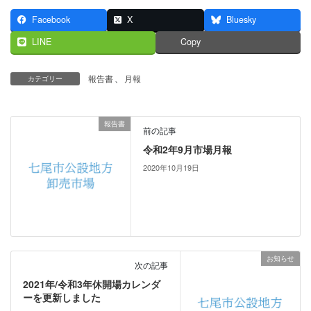
Facebook
X
Bluesky
LINE
Copy
報告書
、
月報
カテゴリー
報告書
前の記事
令和2年9月市場月報
2020年10月19日
お知らせ
次の記事
2021年/令和3年休開場カレンダ
ーを更新しました