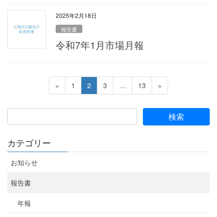
2025年2月18日
報告書
令和7年1月市場月報
投
ペ
ペ
ペ
ペ
«
1
2
3
…
13
»
稿
ー
ー
ー
ー
ジ
ジ
ジ
ジ
の
ペ
ー
カテゴリー
ジ
お知らせ
送
り
報告書
年報