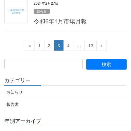
2024年2月27日
報告書
令和6年1月市場月報
投
ペ
ペ
ペ
ペ
ペ
«
1
2
3
4
…
12
»
稿
ー
ー
ー
ー
ー
ジ
ジ
ジ
ジ
ジ
の
ペ
ー
カテゴリー
ジ
お知らせ
送
り
報告書
年別アーカイブ