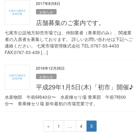
2017年8月8日
お知らせ
店舗募集のご案内です。
七尾市公設地方卸売市場では、仲卸業者（青果部のみ）、関連業
者の入居者を募集しております。 詳しいお問い合わせは下記へご
連絡ください。 七尾市場管理株式会社 TEL:0767-53-4433
FAX:0767-53-439 […]
2016年12月26日
お知らせ
平成29年1月5日(木)「初市」開催♪
水産物部 午前6時40分〜 水産棟セリ場 青果部 午前7時00
分〜 青果棟セリ場 新年最初の市場営業です。
投
ペ
ペ
ペ
«
1
…
4
5
稿
ー
ー
ー