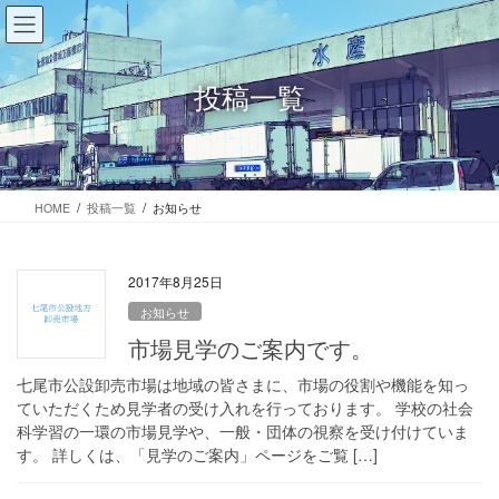
コ
ナ
ン
ビ
テ
ゲ
ン
ー
投稿一覧
ツ
シ
に
ョ
移
ン
動
に
移
HOME
投稿一覧
お知らせ
動
2017年8月25日
お知らせ
市場見学のご案内です。
七尾市公設卸売市場は地域の皆さまに、市場の役割や機能を知っ
ていただくため見学者の受け入れを行っております。 学校の社会
科学習の一環の市場見学や、一般・団体の視察を受け付けていま
す。 詳しくは、「見学のご案内」ページをご覧 […]