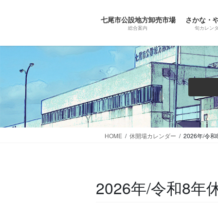
コ
ナ
ン
ビ
七尾市公設地方卸売市場
さかな・
テ
ゲ
総合案内
旬カレン
ン
ー
ツ
シ
に
ョ
移
ン
動
に
移
動
HOME
休開場カレンダー
2026年/令
2026年/令和8