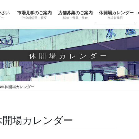
やさい
市場見学のご案内
店舗募集のご案内
休開場カレンダー
ダー
社会科学習・視察
鮮魚・青果・飲食
市場営業日
休開場カレンダー
和8年休開場カレンダー
年休開場カレンダー