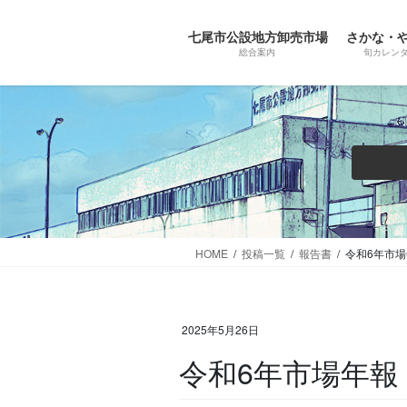
コ
ナ
ン
ビ
七尾市公設地方卸売市場
さかな・
テ
ゲ
総合案内
旬カレン
ン
ー
ツ
シ
に
ョ
移
ン
動
に
移
動
HOME
投稿一覧
報告書
令和6年市
2025年5月26日
令和6年市場年報