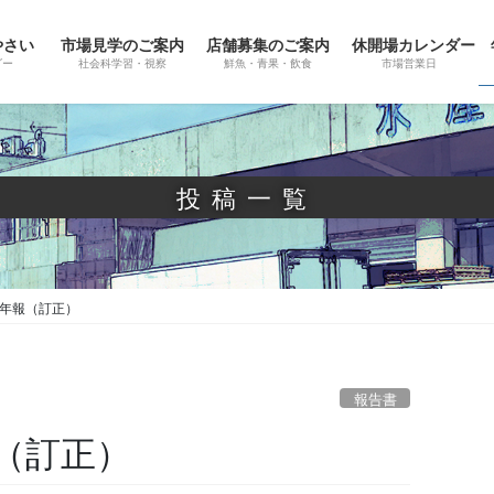
やさい
市場見学のご案内
店舗募集のご案内
休開場カレンダー
ダー
社会科学習・視察
鮮魚・青果・飲食
市場営業日
投稿一覧
場年報（訂正）
報告書
（訂正）