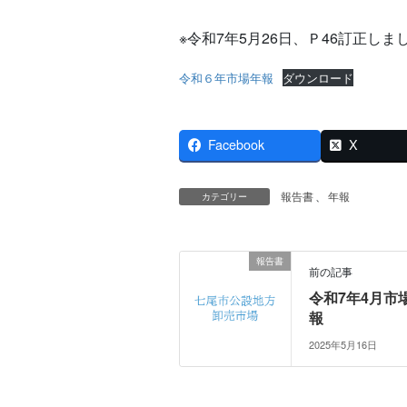
※令和7年5月26日、Ｐ46訂正しま
令和６年市場年報
ダウンロード
Facebook
X
報告書
、
年報
カテゴリー
報告書
前の記事
令和7年4月市
報
2025年5月16日